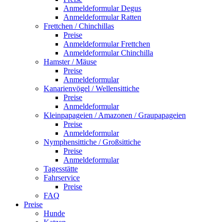
Anmeldeformular Degus
Anmeldeformular Ratten
Frettchen / Chinchillas
Preise
Anmeldeformular Frettchen
Anmeldeformular Chinchilla
Hamster / Mäuse
Preise
Anmeldeformular
Kanarienvögel / Wellensittiche
Preise
Anmeldeformular
Kleinpapageien / Amazonen / Graupapageien
Preise
Anmeldeformular
Nymphensittiche / Großsittiche
Preise
Anmeldeformular
Tagesstätte
Fahrservice
Preise
FAQ
Preise
Hunde