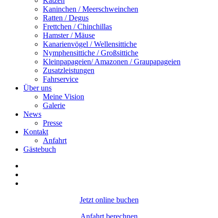
Katzen
Kaninchen / Meerschweinchen
Ratten / Degus
Frettchen / Chinchillas
Hamster / Mäuse
Kanarienvögel / Wellensittiche
Nymphensittiche / Großsittiche
Kleinpapageien/ Amazonen / Graupapageien
Zusatzleistungen
Fahrservice
Über uns
Meine Vision
Galerie
News
Presse
Kontakt
Anfahrt
Gästebuch
Jetzt online buchen
Anfahrt berechnen