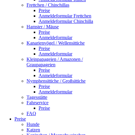
Frettchen / Chinchillas
Preise
Anmeldeformular Frettchen
Anmeldeformular Chinchilla
Hamster / Mäuse
Preise
Anmeldeformular
Kanarienvögel / Wellensittiche
Preise
Anmeldeformular
Kleinpapageien / Amazonen /
Graupapageien
Preise
Anmeldeformular
Nymphensittiche / Großsittiche
Preise
Anmeldeformular
Tagesstätte
Fahrservice
Preise
FAQ
Preise
Hunde
Katzen