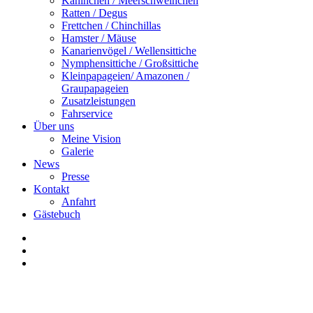
Kaninchen / Meerschweinchen
Ratten / Degus
Frettchen / Chinchillas
Hamster / Mäuse
Kanarienvögel / Wellensittiche
Nymphensittiche / Großsittiche
Kleinpapageien/ Amazonen /
Graupapageien
Zusatzleistungen
Fahrservice
Über uns
Meine Vision
Galerie
News
Presse
Kontakt
Anfahrt
Gästebuch