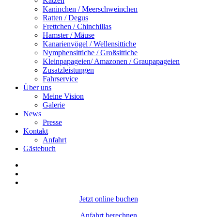
Katzen
Kaninchen / Meerschweinchen
Ratten / Degus
Frettchen / Chinchillas
Hamster / Mäuse
Kanarienvögel / Wellensittiche
Nymphensittiche / Großsittiche
Kleinpapageien/ Amazonen / Graupapageien
Zusatzleistungen
Fahrservice
Über uns
Meine Vision
Galerie
News
Presse
Kontakt
Anfahrt
Gästebuch
Jetzt online buchen
Anfahrt berechnen