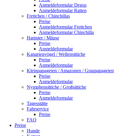
Anmeldeformular Degus
Anmeldeformular Ratten
Frettchen / Chinchillas
Preise
Anmeldeformular Frettchen
Anmeldeformular Chinchilla
Hamster / Mäuse
Preise
Anmeldeformular
Kanarienvögel / Wellensittiche
Preise
Anmeldeformular
Kleinpapageien / Amazonen / Graupapageien
Preise
Anmeldeformular
Nymphensittiche / Großsittiche
Preise
Anmeldeformular
Tagesstätte
Fahrservice
Preise
FAQ
Preise
Hunde