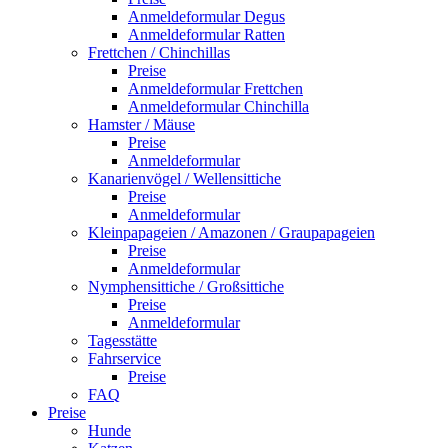
Anmeldeformular Degus
Anmeldeformular Ratten
Frettchen / Chinchillas
Preise
Anmeldeformular Frettchen
Anmeldeformular Chinchilla
Hamster / Mäuse
Preise
Anmeldeformular
Kanarienvögel / Wellensittiche
Preise
Anmeldeformular
Kleinpapageien / Amazonen / Graupapageien
Preise
Anmeldeformular
Nymphensittiche / Großsittiche
Preise
Anmeldeformular
Tagesstätte
Fahrservice
Preise
FAQ
Preise
Hunde