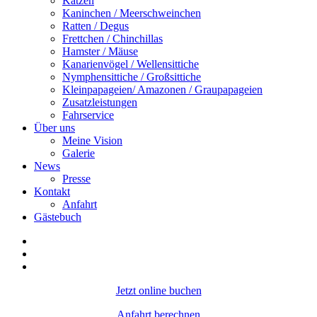
Katzen
Kaninchen / Meerschweinchen
Ratten / Degus
Frettchen / Chinchillas
Hamster / Mäuse
Kanarienvögel / Wellensittiche
Nymphensittiche / Großsittiche
Kleinpapageien/ Amazonen / Graupapageien
Zusatzleistungen
Fahrservice
Über uns
Meine Vision
Galerie
News
Presse
Kontakt
Anfahrt
Gästebuch
Jetzt online buchen
Anfahrt berechnen