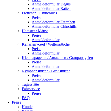
Anmeldeformular Degus
Anmeldeformular Ratten
Frettchen / Chinchillas
Preise
Anmeldeformular Frettchen
Anmeldeformular Chinchilla
Hamster / Mäuse
Preise
Anmeldeformular
Kanarienvögel / Wellensittiche
Preise
Anmeldeformular
Kleinpapageien / Amazonen / Graupapageien
Preise
Anmeldeformular
Nymphensittiche / Großsittiche
Preise
Anmeldeformular
Tagesstätte
Fahrservice
Preise
FAQ
Preise
Hunde