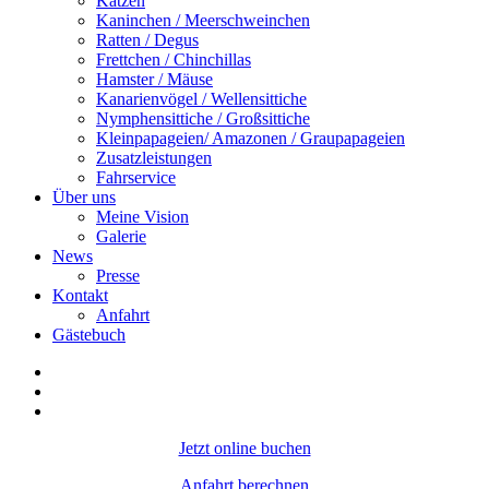
Katzen
Kaninchen / Meerschweinchen
Ratten / Degus
Frettchen / Chinchillas
Hamster / Mäuse
Kanarienvögel / Wellensittiche
Nymphensittiche / Großsittiche
Kleinpapageien/ Amazonen / Graupapageien
Zusatzleistungen
Fahrservice
Über uns
Meine Vision
Galerie
News
Presse
Kontakt
Anfahrt
Gästebuch
Jetzt online buchen
Anfahrt berechnen