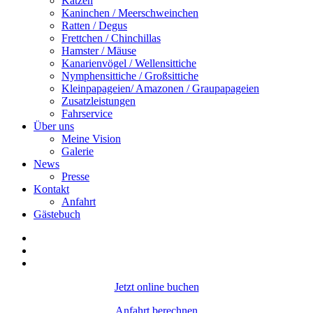
Katzen
Kaninchen / Meerschweinchen
Ratten / Degus
Frettchen / Chinchillas
Hamster / Mäuse
Kanarienvögel / Wellensittiche
Nymphensittiche / Großsittiche
Kleinpapageien/ Amazonen / Graupapageien
Zusatzleistungen
Fahrservice
Über uns
Meine Vision
Galerie
News
Presse
Kontakt
Anfahrt
Gästebuch
Jetzt online buchen
Anfahrt berechnen