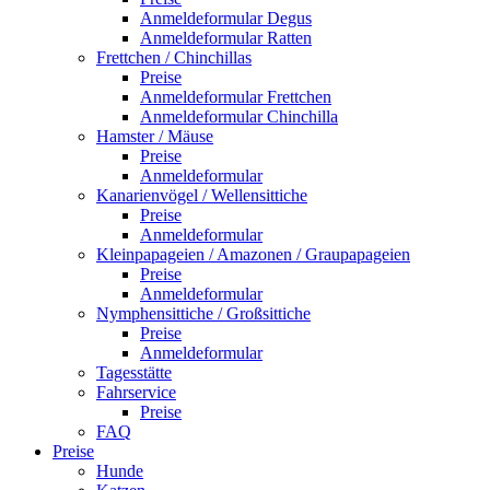
Anmeldeformular Degus
Anmeldeformular Ratten
Frettchen / Chinchillas
Preise
Anmeldeformular Frettchen
Anmeldeformular Chinchilla
Hamster / Mäuse
Preise
Anmeldeformular
Kanarienvögel / Wellensittiche
Preise
Anmeldeformular
Kleinpapageien / Amazonen / Graupapageien
Preise
Anmeldeformular
Nymphensittiche / Großsittiche
Preise
Anmeldeformular
Tagesstätte
Fahrservice
Preise
FAQ
Preise
Hunde