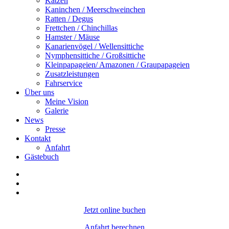
Katzen
Kaninchen / Meerschweinchen
Ratten / Degus
Frettchen / Chinchillas
Hamster / Mäuse
Kanarienvögel / Wellensittiche
Nymphensittiche / Großsittiche
Kleinpapageien/ Amazonen / Graupapageien
Zusatzleistungen
Fahrservice
Über uns
Meine Vision
Galerie
News
Presse
Kontakt
Anfahrt
Gästebuch
Jetzt online buchen
Anfahrt berechnen