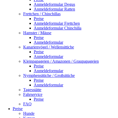
Anmeldeformular Degus
Anmeldeformular Ratten
Frettchen / Chinchillas
Preise
Anmeldeformular Frettchen
Anmeldeformular Chinchilla
Hamster / Mäuse
Preise
Anmeldeformular
Kanarienvögel / Wellensittiche
Preise
Anmeldeformular
Kleinpapageien / Amazonen / Graupapageien
Preise
Anmeldeformular
Nymphensittiche / Großsittiche
Preise
Anmeldeformular
Tagesstätte
Fahrservice
Preise
FAQ
Preise
Hunde