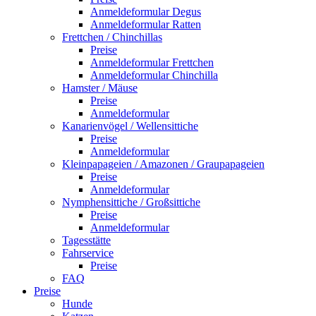
Anmeldeformular Degus
Anmeldeformular Ratten
Frettchen / Chinchillas
Preise
Anmeldeformular Frettchen
Anmeldeformular Chinchilla
Hamster / Mäuse
Preise
Anmeldeformular
Kanarienvögel / Wellensittiche
Preise
Anmeldeformular
Kleinpapageien / Amazonen / Graupapageien
Preise
Anmeldeformular
Nymphensittiche / Großsittiche
Preise
Anmeldeformular
Tagesstätte
Fahrservice
Preise
FAQ
Preise
Hunde