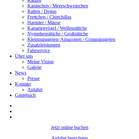
Katzen
Kaninchen / Meerschweinchen
Ratten / Degus
Frettchen / Chinchillas
Hamster / Mäuse
Kanarienvögel / Wellensittiche
Nymphensittiche / Großsittiche
Kleinpapageien/ Amazonen / Graupapageien
Zusatzleistungen
Fahrservice
Über uns
Meine Vision
Galerie
News
Presse
Kontakt
Anfahrt
Gästebuch
Jetzt online buchen
Anfahrt berechnen