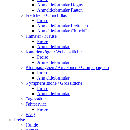
Anmeldeformular Degus
Anmeldeformular Ratten
Frettchen / Chinchillas
Preise
Anmeldeformular Frettchen
Anmeldeformular Chinchilla
Hamster / Mäuse
Preise
Anmeldeformular
Kanarienvögel / Wellensittiche
Preise
Anmeldeformular
Kleinpapageien / Amazonen / Graupapageien
Preise
Anmeldeformular
Nymphensittiche / Großsittiche
Preise
Anmeldeformular
Tagesstätte
Fahrservice
Preise
FAQ
Preise
Hunde