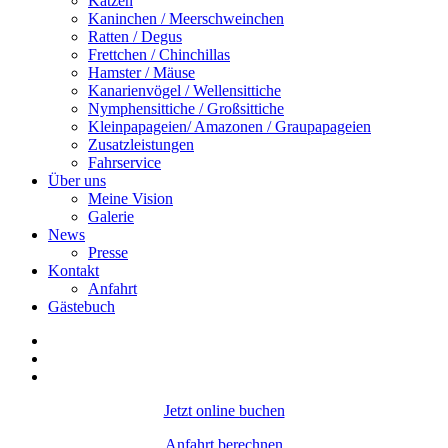
Katzen
Kaninchen / Meerschweinchen
Ratten / Degus
Frettchen / Chinchillas
Hamster / Mäuse
Kanarienvögel / Wellensittiche
Nymphensittiche / Großsittiche
Kleinpapageien/ Amazonen / Graupapageien
Zusatzleistungen
Fahrservice
Über uns
Meine Vision
Galerie
News
Presse
Kontakt
Anfahrt
Gästebuch
Jetzt online buchen
Anfahrt berechnen