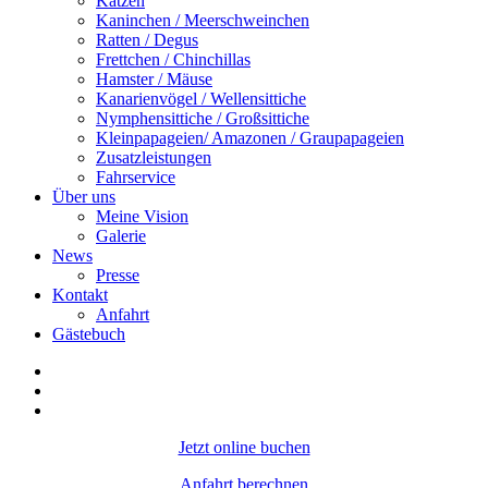
Katzen
Kaninchen / Meerschweinchen
Ratten / Degus
Frettchen / Chinchillas
Hamster / Mäuse
Kanarienvögel / Wellensittiche
Nymphensittiche / Großsittiche
Kleinpapageien/ Amazonen / Graupapageien
Zusatzleistungen
Fahrservice
Über uns
Meine Vision
Galerie
News
Presse
Kontakt
Anfahrt
Gästebuch
Jetzt online buchen
Anfahrt berechnen