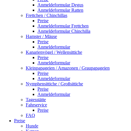
Anmeldeformular Degus
Anmeldeformular Ratten
Frettchen / Chinchillas
Preise
Anmeldeformular Frettchen
Anmeldeformular Chinchilla
Hamster / Mäuse
Preise
Anmeldeformular
Kanarienvögel / Wellensittiche
Preise
Anmeldeformular
Kleinpapageien / Amazonen / Graupapageien
Preise
Anmeldeformular
Nymphensittiche / Großsittiche
Preise
Anmeldeformular
Tagesstätte
Fahrservice
Preise
FAQ
Preise
Hunde