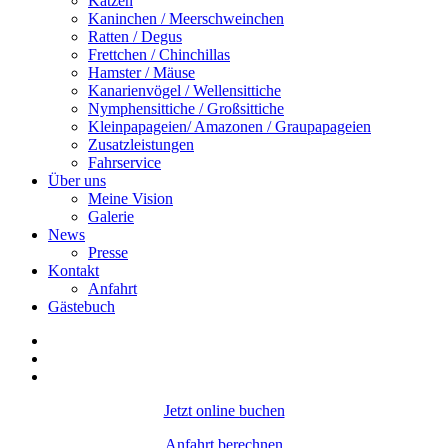
Katzen
Kaninchen / Meerschweinchen
Ratten / Degus
Frettchen / Chinchillas
Hamster / Mäuse
Kanarienvögel / Wellensittiche
Nymphensittiche / Großsittiche
Kleinpapageien/ Amazonen / Graupapageien
Zusatzleistungen
Fahrservice
Über uns
Meine Vision
Galerie
News
Presse
Kontakt
Anfahrt
Gästebuch
Jetzt online buchen
Anfahrt berechnen