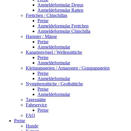
Anmeldeformular Degus
Anmeldeformular Ratten
Frettchen / Chinchillas
Preise
Anmeldeformular Frettchen
Anmeldeformular Chinchilla
Hamster / Mäuse
Preise
Anmeldeformular
Kanarienvögel / Wellensittiche
Preise
Anmeldeformular
Kleinpapageien / Amazonen / Graupapageien
Preise
Anmeldeformular
Nymphensittiche / Großsittiche
Preise
Anmeldeformular
Tagesstätte
Fahrservice
Preise
FAQ
Preise
Hunde