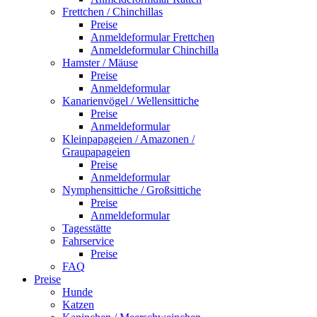
Frettchen / Chinchillas
Preise
Anmeldeformular Frettchen
Anmeldeformular Chinchilla
Hamster / Mäuse
Preise
Anmeldeformular
Kanarienvögel / Wellensittiche
Preise
Anmeldeformular
Kleinpapageien / Amazonen /
Graupapageien
Preise
Anmeldeformular
Nymphensittiche / Großsittiche
Preise
Anmeldeformular
Tagesstätte
Fahrservice
Preise
FAQ
Preise
Hunde
Katzen