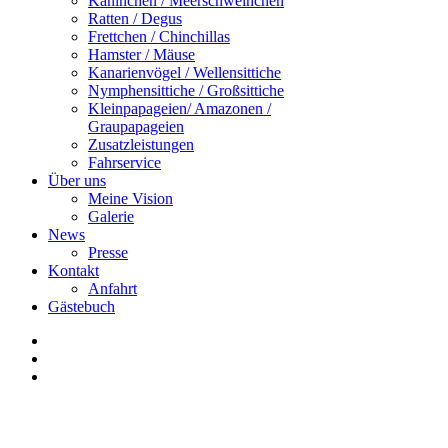
Kaninchen / Meerschweinchen
Ratten / Degus
Frettchen / Chinchillas
Hamster / Mäuse
Kanarienvögel / Wellensittiche
Nymphensittiche / Großsittiche
Kleinpapageien/ Amazonen /
Graupapageien
Zusatzleistungen
Fahrservice
Über uns
Meine Vision
Galerie
News
Presse
Kontakt
Anfahrt
Gästebuch