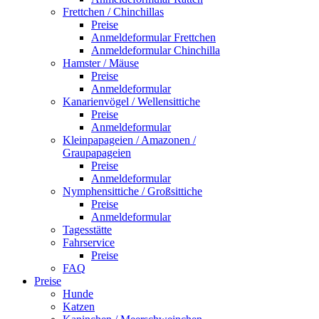
Frettchen / Chinchillas
Preise
Anmeldeformular Frettchen
Anmeldeformular Chinchilla
Hamster / Mäuse
Preise
Anmeldeformular
Kanarienvögel / Wellensittiche
Preise
Anmeldeformular
Kleinpapageien / Amazonen /
Graupapageien
Preise
Anmeldeformular
Nymphensittiche / Großsittiche
Preise
Anmeldeformular
Tagesstätte
Fahrservice
Preise
FAQ
Preise
Hunde
Katzen