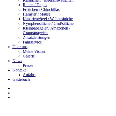
Kaninchen / Meerschweinchen
Ratten / Degus
Frettchen / Chinchillas
Hamster / Mäuse
Kanarienvögel / Wellensittiche
Nymphensittiche / Großsittiche
Kleinpapageien/ Amazonen /
Graupapageien
Zusatzleistungen
Fahrservice
Über uns
Meine Vision
Galerie
News
Presse
Kontakt
Anfahrt
Gästebuch