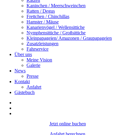
Katzen
Kaninchen / Meerschweinchen
Ratten / Degus
Frettchen / Chinchillas
Hamster / Mäuse
Kanarienvögel / Wellensittiche
Nymphensittiche / Großsittiche
Kleinpapageien/ Amazonen / Graupapageien
Zusatzleistungen
Fahrservice
Über uns
Meine Vision
Galerie
News
Presse
Kontakt
Anfahrt
Gästebuch
Jetzt online buchen
Anfahrt berechnen