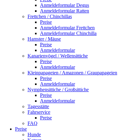
Anmeldeformular Degus
Anmeldeformular Ratten
Frettchen / Chinchillas
Preise
Anmeldeformular Frettchen
Anmeldeformular Chinchilla
Hamster / Mäuse
Preise
Anmeldeformular
Kanarienvögel / Wellensittiche
Preise
Anmeldeformular
Kleinpapageien / Amazonen / Graupapageien
Preise
Anmeldeformular
Nymphensittiche / Großsittiche
Preise
Anmeldeformular
Tagesstätte
Fahrservice
Preise
FAQ
Preise
Hunde