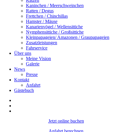
Katzen
Kaninchen / Meerschweinchen
Ratten / Degus
Frettchen / Chinchillas
Hamster / Mäuse
Kanarienvögel / Wellensittiche
Nymphensittiche / Großsittiche
Kleinpapageien/ Amazonen / Graupapageien
Zusatzleistungen
Fahrservice
Über uns
Meine Vision
Galerie
News
Presse
Kontakt
Anfahrt
Gästebuch
Jetzt online buchen
Anfahrt berechnen