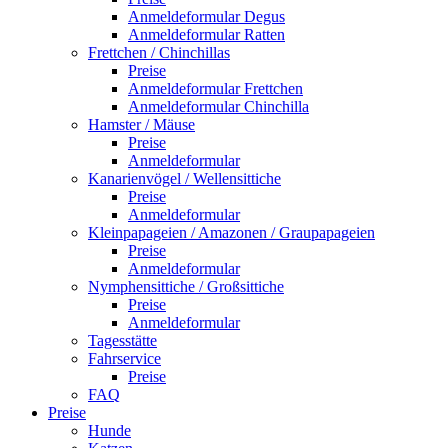
Anmeldeformular Degus
Anmeldeformular Ratten
Frettchen / Chinchillas
Preise
Anmeldeformular Frettchen
Anmeldeformular Chinchilla
Hamster / Mäuse
Preise
Anmeldeformular
Kanarienvögel / Wellensittiche
Preise
Anmeldeformular
Kleinpapageien / Amazonen / Graupapageien
Preise
Anmeldeformular
Nymphensittiche / Großsittiche
Preise
Anmeldeformular
Tagesstätte
Fahrservice
Preise
FAQ
Preise
Hunde