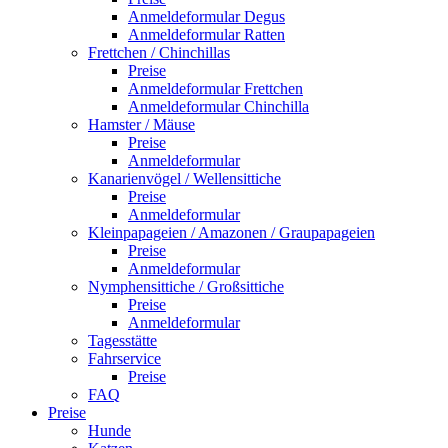
Anmeldeformular Degus
Anmeldeformular Ratten
Frettchen / Chinchillas
Preise
Anmeldeformular Frettchen
Anmeldeformular Chinchilla
Hamster / Mäuse
Preise
Anmeldeformular
Kanarienvögel / Wellensittiche
Preise
Anmeldeformular
Kleinpapageien / Amazonen / Graupapageien
Preise
Anmeldeformular
Nymphensittiche / Großsittiche
Preise
Anmeldeformular
Tagesstätte
Fahrservice
Preise
FAQ
Preise
Hunde