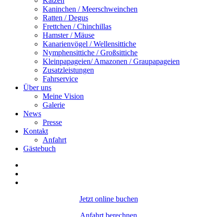
Katzen
Kaninchen / Meerschweinchen
Ratten / Degus
Frettchen / Chinchillas
Hamster / Mäuse
Kanarienvögel / Wellensittiche
Nymphensittiche / Großsittiche
Kleinpapageien/ Amazonen / Graupapageien
Zusatzleistungen
Fahrservice
Über uns
Meine Vision
Galerie
News
Presse
Kontakt
Anfahrt
Gästebuch
Jetzt online buchen
Anfahrt berechnen