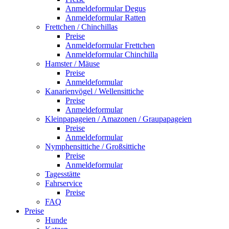
Anmeldeformular Degus
Anmeldeformular Ratten
Frettchen / Chinchillas
Preise
Anmeldeformular Frettchen
Anmeldeformular Chinchilla
Hamster / Mäuse
Preise
Anmeldeformular
Kanarienvögel / Wellensittiche
Preise
Anmeldeformular
Kleinpapageien / Amazonen / Graupapageien
Preise
Anmeldeformular
Nymphensittiche / Großsittiche
Preise
Anmeldeformular
Tagesstätte
Fahrservice
Preise
FAQ
Preise
Hunde