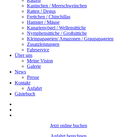
Katzen
Kaninchen / Meerschweinchen
Ratten / Degus
Frettchen / Chinchillas
Hamster / Mäuse
Kanarienvögel / Wellensittiche
Nymphensittiche / Großsittiche
Kleinpapageien/ Amazonen / Graupapageien
Zusatzleistungen
Fahrservice
Über uns
Meine Vision
Galerie
News
Presse
Kontakt
Anfahrt
Gästebuch
Jetzt online buchen
Anfahrt berechnen