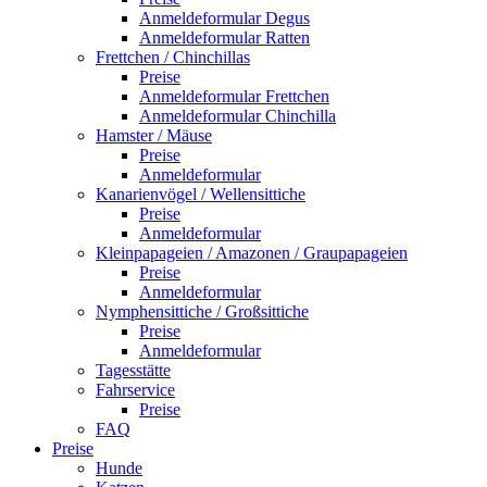
Anmeldeformular Degus
Anmeldeformular Ratten
Frettchen / Chinchillas
Preise
Anmeldeformular Frettchen
Anmeldeformular Chinchilla
Hamster / Mäuse
Preise
Anmeldeformular
Kanarienvögel / Wellensittiche
Preise
Anmeldeformular
Kleinpapageien / Amazonen / Graupapageien
Preise
Anmeldeformular
Nymphensittiche / Großsittiche
Preise
Anmeldeformular
Tagesstätte
Fahrservice
Preise
FAQ
Preise
Hunde