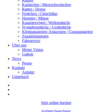
Katzen
Kaninchen / Meerschweinchen
Ratten / Degus
Frettchen / Chinchillas
Hamster / Mäuse
Kanarienvögel / Wellensittiche
Nymphensittiche / Großsittiche
Kleinpapageien/ Amazonen / Graupapageien
Zusatzleistungen
Fahrservice
Über uns
Meine Vision
Galerie
News
Presse
Kontakt
Anfahrt
Gästebuch
Jetzt online buchen
Anfahrt berechnen