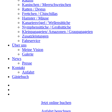
Katzen
Kaninchen / Meerschweinchen
Ratten / Degus
Frettchen / Chinchillas
Hamster / Mäuse
Kanarienvögel / Wellensittiche
Nymphensittiche / Großsittiche
Kleinpapageien/ Amazonen / Graupapageien
Zusatzleistungen
Fahrservice
Über uns
Meine Vision
Galerie
News
Presse
Kontakt
Anfahrt
Gästebuch
Jetzt online buchen
Anfahrt berechnen