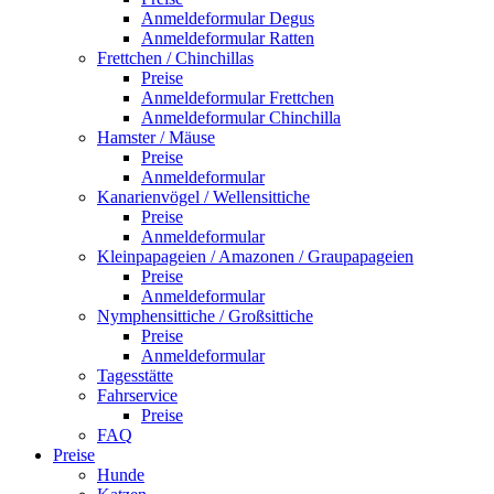
Anmeldeformular Degus
Anmeldeformular Ratten
Frettchen / Chinchillas
Preise
Anmeldeformular Frettchen
Anmeldeformular Chinchilla
Hamster / Mäuse
Preise
Anmeldeformular
Kanarienvögel / Wellensittiche
Preise
Anmeldeformular
Kleinpapageien / Amazonen / Graupapageien
Preise
Anmeldeformular
Nymphensittiche / Großsittiche
Preise
Anmeldeformular
Tagesstätte
Fahrservice
Preise
FAQ
Preise
Hunde