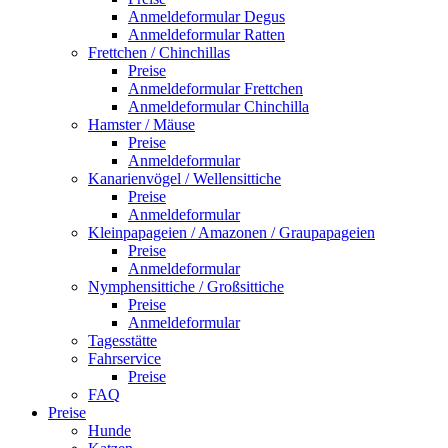
Anmeldeformular Degus
Anmeldeformular Ratten
Frettchen / Chinchillas
Preise
Anmeldeformular Frettchen
Anmeldeformular Chinchilla
Hamster / Mäuse
Preise
Anmeldeformular
Kanarienvögel / Wellensittiche
Preise
Anmeldeformular
Kleinpapageien / Amazonen / Graupapageien
Preise
Anmeldeformular
Nymphensittiche / Großsittiche
Preise
Anmeldeformular
Tagesstätte
Fahrservice
Preise
FAQ
Preise
Hunde