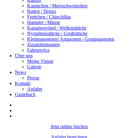
Katzen
Kaninchen / Meerschweinchen
Ratten / Degus
Frettchen / Chinchillas
Hamster / Mäuse
Kanarienvögel / Wellensittiche
Nymphensittiche / Großsittiche
Kleinpapageien/ Amazonen / Graupapageien
Zusatzleistungen
Fahrservice
Über uns
Meine Vision
Galerie
News
Presse
Kontakt
Anfahrt
Gästebuch
Jetzt online buchen
Anfahrt berechnen