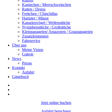
Katzen
Kaninchen / Meerschweinchen
Ratten / Degus
Frettchen / Chinchillas
Hamster / Mäuse
Kanarienvögel / Wellensittiche
Nymphensittiche / Großsittiche
Kleinpapageien/ Amazonen / Graupapageien
Zusatzleistungen
Fahrservice
Über uns
Meine Vision
Galerie
News
Presse
Kontakt
Anfahrt
Gästebuch
Jetzt online buchen
Anfahrt berechnen