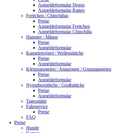
Anmeldeformular Degus
Anmeldeformular Ratten
Frettchen / Chinchillas
Preise
Anmeldeformular Frettchen
Anmeldeformular Chinchilla
Hamster / Mäuse
Preise
Anmeldeformular
Kanarienvögel / Wellensittiche
Preise
Anmeldeformular
Kleinpapageien / Amazonen / Graupapageien
Preise
Anmeldeformular
Nymphensittiche / Großsittiche
Preise
Anmeldeformular
Tagesstätte
Fahrservice
Preise
FAQ
Preise
Hunde