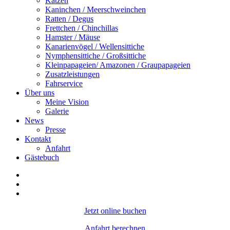
Katzen
Kaninchen / Meerschweinchen
Ratten / Degus
Frettchen / Chinchillas
Hamster / Mäuse
Kanarienvögel / Wellensittiche
Nymphensittiche / Großsittiche
Kleinpapageien/ Amazonen / Graupapageien
Zusatzleistungen
Fahrservice
Über uns
Meine Vision
Galerie
News
Presse
Kontakt
Anfahrt
Gästebuch
Jetzt online buchen
Anfahrt berechnen