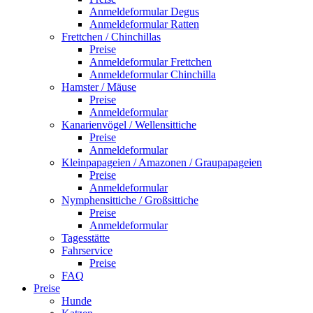
Anmeldeformular Degus
Anmeldeformular Ratten
Frettchen / Chinchillas
Preise
Anmeldeformular Frettchen
Anmeldeformular Chinchilla
Hamster / Mäuse
Preise
Anmeldeformular
Kanarienvögel / Wellensittiche
Preise
Anmeldeformular
Kleinpapageien / Amazonen / Graupapageien
Preise
Anmeldeformular
Nymphensittiche / Großsittiche
Preise
Anmeldeformular
Tagesstätte
Fahrservice
Preise
FAQ
Preise
Hunde