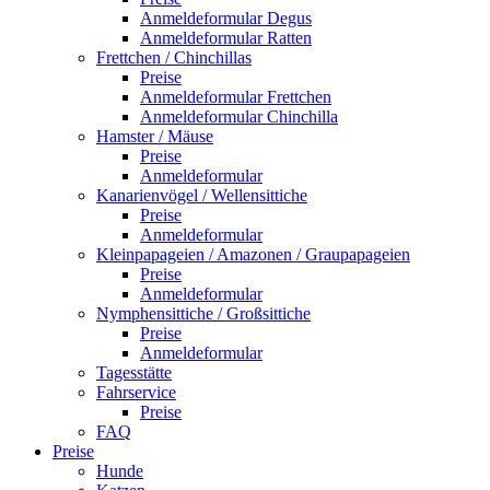
Anmeldeformular Degus
Anmeldeformular Ratten
Frettchen / Chinchillas
Preise
Anmeldeformular Frettchen
Anmeldeformular Chinchilla
Hamster / Mäuse
Preise
Anmeldeformular
Kanarienvögel / Wellensittiche
Preise
Anmeldeformular
Kleinpapageien / Amazonen / Graupapageien
Preise
Anmeldeformular
Nymphensittiche / Großsittiche
Preise
Anmeldeformular
Tagesstätte
Fahrservice
Preise
FAQ
Preise
Hunde