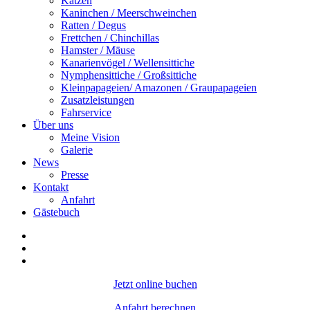
Katzen
Kaninchen / Meerschweinchen
Ratten / Degus
Frettchen / Chinchillas
Hamster / Mäuse
Kanarienvögel / Wellensittiche
Nymphensittiche / Großsittiche
Kleinpapageien/ Amazonen / Graupapageien
Zusatzleistungen
Fahrservice
Über uns
Meine Vision
Galerie
News
Presse
Kontakt
Anfahrt
Gästebuch
Jetzt online buchen
Anfahrt berechnen