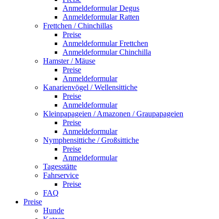
Anmeldeformular Degus
Anmeldeformular Ratten
Frettchen / Chinchillas
Preise
Anmeldeformular Frettchen
Anmeldeformular Chinchilla
Hamster / Mäuse
Preise
Anmeldeformular
Kanarienvögel / Wellensittiche
Preise
Anmeldeformular
Kleinpapageien / Amazonen / Graupapageien
Preise
Anmeldeformular
Nymphensittiche / Großsittiche
Preise
Anmeldeformular
Tagesstätte
Fahrservice
Preise
FAQ
Preise
Hunde