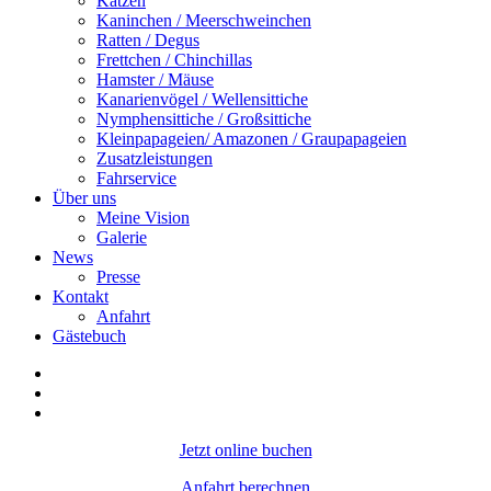
Katzen
Kaninchen / Meerschweinchen
Ratten / Degus
Frettchen / Chinchillas
Hamster / Mäuse
Kanarienvögel / Wellensittiche
Nymphensittiche / Großsittiche
Kleinpapageien/ Amazonen / Graupapageien
Zusatzleistungen
Fahrservice
Über uns
Meine Vision
Galerie
News
Presse
Kontakt
Anfahrt
Gästebuch
Jetzt online buchen
Anfahrt berechnen