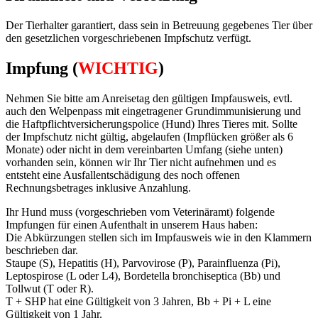
Der Tierhalter garantiert, dass sein in Betreuung gegebenes Tier über
den gesetzlichen vorgeschriebenen Impfschutz verfügt.
Impfung (
WICHTIG
)
Nehmen Sie bitte am Anreisetag den gültigen Impfausweis, evtl.
auch den Welpenpass mit eingetragener Grundimmunisierung und
die Haftpflichtversicherungspolice (Hund) Ihres Tieres mit. Sollte
der Impfschutz nicht gültig, abgelaufen (Impflücken größer als 6
Monate) oder nicht in dem vereinbarten Umfang (siehe unten)
vorhanden sein, können wir Ihr Tier nicht aufnehmen und es
entsteht eine Ausfallentschädigung des noch offenen
Rechnungsbetrages inklusive Anzahlung.
Ihr Hund muss (vorgeschrieben vom Veterinäramt) folgende
Impfungen für einen Aufenthalt in unserem Haus haben:
Die Abkürzungen stellen sich im Impfausweis wie in den Klammern
beschrieben dar.
Staupe (S), Hepatitis (H), Parvovirose (P), Parainfluenza (Pi),
Leptospirose (L oder L4), Bordetella bronchiseptica (Bb) und
Tollwut (T oder R).
T + SHP hat eine Gültigkeit von 3 Jahren, Bb + Pi + L eine
Gültigkeit von 1 Jahr.