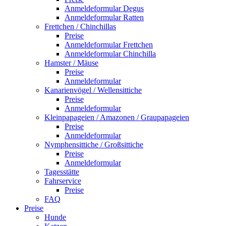
Anmeldeformular Degus
Anmeldeformular Ratten
Frettchen / Chinchillas
Preise
Anmeldeformular Frettchen
Anmeldeformular Chinchilla
Hamster / Mäuse
Preise
Anmeldeformular
Kanarienvögel / Wellensittiche
Preise
Anmeldeformular
Kleinpapageien / Amazonen / Graupapageien
Preise
Anmeldeformular
Nymphensittiche / Großsittiche
Preise
Anmeldeformular
Tagesstätte
Fahrservice
Preise
FAQ
Preise
Hunde