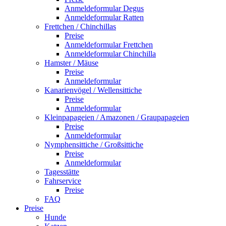
Anmeldeformular Degus
Anmeldeformular Ratten
Frettchen / Chinchillas
Preise
Anmeldeformular Frettchen
Anmeldeformular Chinchilla
Hamster / Mäuse
Preise
Anmeldeformular
Kanarienvögel / Wellensittiche
Preise
Anmeldeformular
Kleinpapageien / Amazonen / Graupapageien
Preise
Anmeldeformular
Nymphensittiche / Großsittiche
Preise
Anmeldeformular
Tagesstätte
Fahrservice
Preise
FAQ
Preise
Hunde