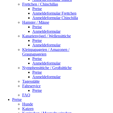
Frettchen / Chinchillas
Preise
Anmeldeformular Frettchen
Anmeldeformular Chinchilla
Hamster / Mäuse
Preise
Anmeldeformular
Kanarienvögel / Wellensittiche
Preise
Anmeldeformular
Kleinpapageien / Amazonen /
Graupapageien
Preise
Anmeldeformular
Nymphensittiche / Großsittiche
Preise
Anmeldeformular
Tagesstätte
Fahrservice
Preise
FAQ
Preise
Hunde
Katzen