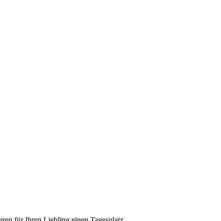
eren für Ihren Liebling einen Tagesplatz.