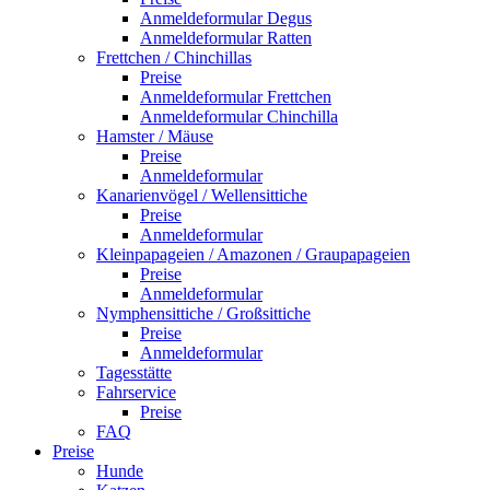
Anmeldeformular Degus
Anmeldeformular Ratten
Frettchen / Chinchillas
Preise
Anmeldeformular Frettchen
Anmeldeformular Chinchilla
Hamster / Mäuse
Preise
Anmeldeformular
Kanarienvögel / Wellensittiche
Preise
Anmeldeformular
Kleinpapageien / Amazonen / Graupapageien
Preise
Anmeldeformular
Nymphensittiche / Großsittiche
Preise
Anmeldeformular
Tagesstätte
Fahrservice
Preise
FAQ
Preise
Hunde