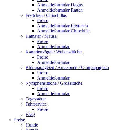
Anmeldeformular Degus
Anmeldeformular Ratten
Frettchen / Chinchillas
Preise
Anmeldeformular Frettchen
Anmeldeformular Chinchilla
Hamster / Mäuse
Preise
Anmeldeformular
Kanarienvögel / Wellensittiche
Preise
Anmeldeformular
Kleinpapageien / Amazonen / Graupapageien
Preise
Anmeldeformular
Nymphensittiche / Großsittiche
Preise
Anmeldeformular
Tagesstätte
Fahrservice
Preise
FAQ
Preise
Hunde