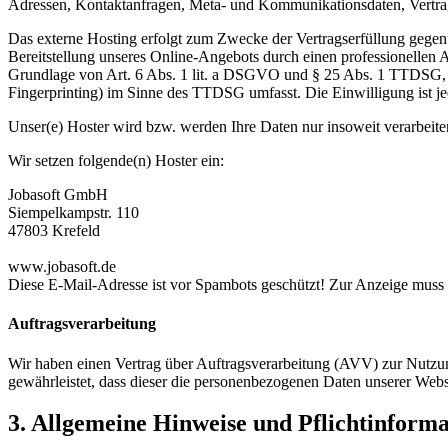
Adressen, Kontaktanfragen, Meta- und Kommunikationsdaten, Vertrags
Das externe Hosting erfolgt zum Zwecke der Vertragserfüllung gegenü
Bereitstellung unseres Online-Angebots durch einen professionellen A
Grundlage von Art. 6 Abs. 1 lit. a DSGVO und § 25 Abs. 1 TTDSG, so
Fingerprinting) im Sinne des TTDSG umfasst. Die Einwilligung ist jed
Unser(e) Hoster wird bzw. werden Ihre Daten nur insoweit verarbeiten
Wir setzen folgende(n) Hoster ein:
Jobasoft GmbH
Siempelkampstr. 110
47803 Krefeld
www.jobasoft.de
Diese E-Mail-Adresse ist vor Spambots geschützt! Zur Anzeige muss J
Auftragsverarbeitung
Wir haben einen Vertrag über Auftragsverarbeitung (AVV) zur Nutzung
gewährleistet, dass dieser die personenbezogenen Daten unserer We
3. Allgemeine Hinweise und Pflicht­inform