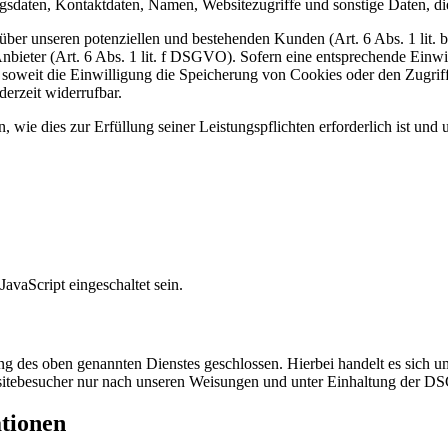
daten, Kontaktdaten, Namen, Websitezugriffe und sonstige Daten, die
ber unseren potenziellen und bestehenden Kunden (Art. 6 Abs. 1 lit. b
nbieter (Art. 6 Abs. 1 lit. f DSGVO). Sofern eine entsprechende Einwil
weit die Einwilligung die Speicherung von Cookies oder den Zugriff 
erzeit widerrufbar.
, wie dies zur Erfüllung seiner Leistungspflichten erforderlich ist un
avaScript eingeschaltet sein.
 des oben genannten Dienstes geschlossen. Hierbei handelt es sich um
bsitebesucher nur nach unseren Weisungen und unter Einhaltung der D
ationen