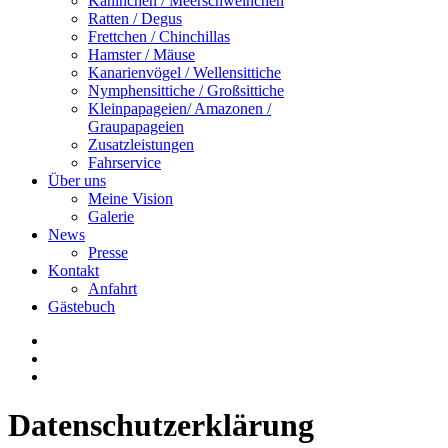
Kaninchen / Meerschweinchen
Ratten / Degus
Frettchen / Chinchillas
Hamster / Mäuse
Kanarienvögel / Wellensittiche
Nymphensittiche / Großsittiche
Kleinpapageien/ Amazonen /
Graupapageien
Zusatzleistungen
Fahrservice
Über uns
Meine Vision
Galerie
News
Presse
Kontakt
Anfahrt
Gästebuch
Datenschutzerklärung