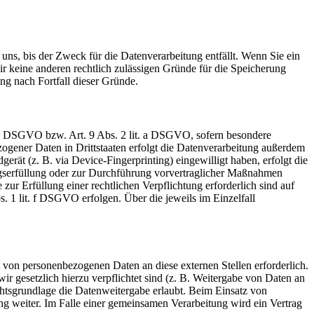
uns, bis der Zweck für die Datenverarbeitung entfällt. Wenn Sie ein
r keine anderen rechtlich zulässigen Gründe für die Speicherung
ng nach Fortfall dieser Gründe.
t. a DSGVO bzw. Art. 9 Abs. 2 lit. a DSGVO, sofern besondere
ogener Daten in Drittstaaten erfolgt die Datenverarbeitung außerdem
rät (z. B. via Device-Fingerprinting) eingewilligt haben, erfolgt die
ragserfüllung oder zur Durchführung vorvertraglicher Maßnahmen
zur Erfüllung einer rechtlichen Verpflichtung erforderlich sind auf
. 1 lit. f DSGVO erfolgen. Über die jeweils im Einzelfall
 von personenbezogenen Daten an diese externen Stellen erforderlich.
r gesetzlich hierzu verpflichtet sind (z. B. Weitergabe von Daten an
chtsgrundlage die Datenweitergabe erlaubt. Beim Einsatz von
g weiter. Im Falle einer gemeinsamen Verarbeitung wird ein Vertrag