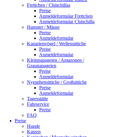
Frettchen / Chinchillas
Preise
Anmeldeformular Frettchen
Anmeldeformular Chinchilla
Hamster / Mäuse
Preise
Anmeldeformular
Kanarienvögel / Wellensittiche
Preise
Anmeldeformular
Kleinpapageien / Amazonen /
Graupapageien
Preise
Anmeldeformular
Nymphensittiche / Großsittiche
Preise
Anmeldeformular
Tagesstätte
Fahrservice
Preise
FAQ
Preise
Hunde
Katzen