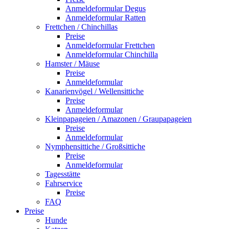
Anmeldeformular Degus
Anmeldeformular Ratten
Frettchen / Chinchillas
Preise
Anmeldeformular Frettchen
Anmeldeformular Chinchilla
Hamster / Mäuse
Preise
Anmeldeformular
Kanarienvögel / Wellensittiche
Preise
Anmeldeformular
Kleinpapageien / Amazonen / Graupapageien
Preise
Anmeldeformular
Nymphensittiche / Großsittiche
Preise
Anmeldeformular
Tagesstätte
Fahrservice
Preise
FAQ
Preise
Hunde