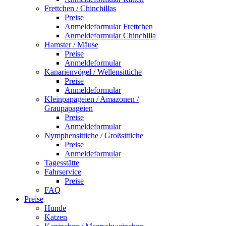
Frettchen / Chinchillas
Preise
Anmeldeformular Frettchen
Anmeldeformular Chinchilla
Hamster / Mäuse
Preise
Anmeldeformular
Kanarienvögel / Wellensittiche
Preise
Anmeldeformular
Kleinpapageien / Amazonen /
Graupapageien
Preise
Anmeldeformular
Nymphensittiche / Großsittiche
Preise
Anmeldeformular
Tagesstätte
Fahrservice
Preise
FAQ
Preise
Hunde
Katzen