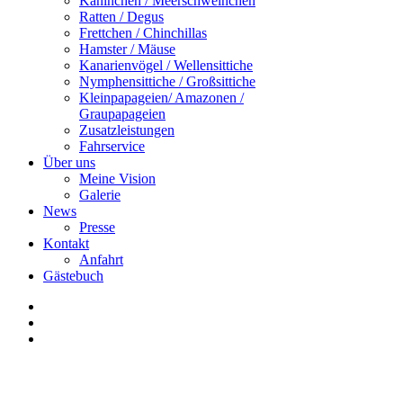
Kaninchen / Meerschweinchen
Ratten / Degus
Frettchen / Chinchillas
Hamster / Mäuse
Kanarienvögel / Wellensittiche
Nymphensittiche / Großsittiche
Kleinpapageien/ Amazonen /
Graupapageien
Zusatzleistungen
Fahrservice
Über uns
Meine Vision
Galerie
News
Presse
Kontakt
Anfahrt
Gästebuch