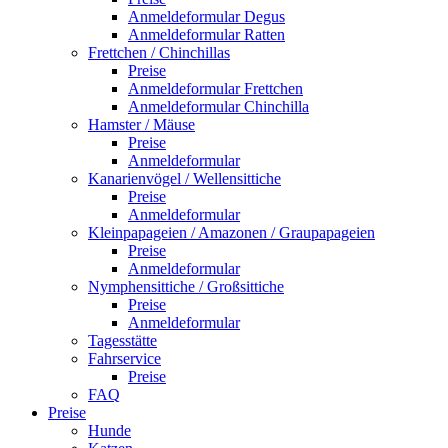
Anmeldeformular Degus
Anmeldeformular Ratten
Frettchen / Chinchillas
Preise
Anmeldeformular Frettchen
Anmeldeformular Chinchilla
Hamster / Mäuse
Preise
Anmeldeformular
Kanarienvögel / Wellensittiche
Preise
Anmeldeformular
Kleinpapageien / Amazonen / Graupapageien
Preise
Anmeldeformular
Nymphensittiche / Großsittiche
Preise
Anmeldeformular
Tagesstätte
Fahrservice
Preise
FAQ
Preise
Hunde