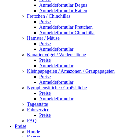
Anmeldeformular Degus
Anmeldeformular Ratten
Frettchen / Chinchillas
Preise
Anmeldeformular Frettchen
Anmeldeformular Chinchilla
Hamster / Mäuse
Preise
Anmeldeformular
Kanarienvögel / Wellensittiche
Preise
Anmeldeformular
Kleinpapageien / Amazonen / Graupapageien
Preise
Anmeldeformular
Nymphensittiche / Großsittiche
Preise
Anmeldeformular
Tagesstätte
Fahrservice
Preise
FAQ
Preise
Hunde