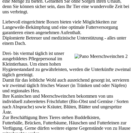
eine Menge zu bieten. Genießen Sie ohne Sorgen Ihren Urlaub,
denn Sie können sicher sein, dass Ihr Tier eine wundervolle Zeit bei
uns verbringt.
Liebevoll eingerichtete Boxen bieten viele Möglichkeiten zur
Langeweile-Bekämpfung und eine optimale Futterversorgung
garantieren einen angenehmen Aufenthalt.
Diplomierte Betreuer und medizinische Unterstützung - alles unter
einem Dach.
Drei- bis viermal täglich ist unser
ausgebildetes Pflegepersonal im
Kleintierhaus. Um einen hohen
Hygienestandard zu gewährleisten, werden die Unterkünfte zweimal
täglich gereinigt.
Damit für das leibliche Wohl auch ausreichend gesorgt ist, servieren
wir zweimal täglich frisches Wasser (in Tränken und oder Näpfen)
und regionales Heu.
Ihre Kaninchen und Meerschweinchen bekommen von uns
individuell zubereitetes Frischfutter (Bio-Obst und Gemüse / Sorten
nach Absprache) sowie Kräuter, Blüten, Blätter und ungespritze
Äste.
Zur Beschäftigung Ihres Tieres stehen Buddelkisten,
Futterbälle, Brücken, Futterbäume, Häuschen und Futterleinen zur
Verfügung. Gerne dürfen weitere eigene Gegenstände von zu Hause