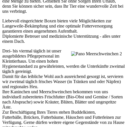
eine Menge zu bieten. Genießen Sie ohne Sorgen Ihren Urlaub,
denn Sie können sicher sein, dass Ihr Tier eine wundervolle Zeit bei
uns verbringt.
Liebevoll eingerichtete Boxen bieten viele Möglichkeiten zur
Langeweile-Bekämpfung und eine optimale Futterversorgung
garantieren einen angenehmen Aufenthalt.
Diplomierte Betreuer und medizinische Unterstützung - alles unter
einem Dach.
Drei- bis viermal täglich ist unser
ausgebildetes Pflegepersonal im
Kleintierhaus. Um einen hohen
Hygienestandard zu gewährleisten, werden die Unterkünfte zweimal
täglich gereinigt.
Damit für das leibliche Wohl auch ausreichend gesorgt ist, servieren
wir zweimal täglich frisches Wasser (in Tränken und oder Näpfen)
und regionales Heu.
Ihre Kaninchen und Meerschweinchen bekommen von uns
individuell zubereitetes Frischfutter (Bio-Obst und Gemüse / Sorten
nach Absprache) sowie Kräuter, Blüten, Blätter und ungespritze
Äste.
Zur Beschäftigung Ihres Tieres stehen Buddelkisten,
Futterbälle, Brücken, Futterbäume, Häuschen und Futterleinen zur
Verfügung. Gerne dürfen weitere eigene Gegenstände von zu Hause