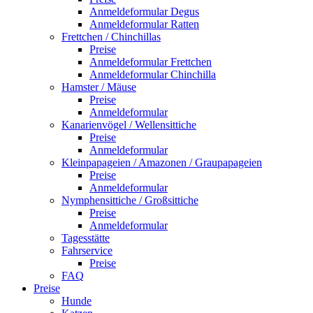
Anmeldeformular Degus
Anmeldeformular Ratten
Frettchen / Chinchillas
Preise
Anmeldeformular Frettchen
Anmeldeformular Chinchilla
Hamster / Mäuse
Preise
Anmeldeformular
Kanarienvögel / Wellensittiche
Preise
Anmeldeformular
Kleinpapageien / Amazonen / Graupapageien
Preise
Anmeldeformular
Nymphensittiche / Großsittiche
Preise
Anmeldeformular
Tagesstätte
Fahrservice
Preise
FAQ
Preise
Hunde