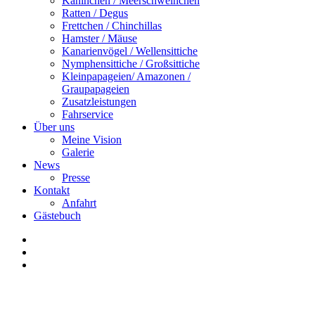
Kaninchen / Meerschweinchen
Ratten / Degus
Frettchen / Chinchillas
Hamster / Mäuse
Kanarienvögel / Wellensittiche
Nymphensittiche / Großsittiche
Kleinpapageien/ Amazonen /
Graupapageien
Zusatzleistungen
Fahrservice
Über uns
Meine Vision
Galerie
News
Presse
Kontakt
Anfahrt
Gästebuch