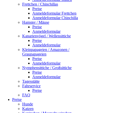
Frettchen / Chinchillas
Preise
Anmeldeformular Frettchen
Anmeldeformular Chinchilla
Hamster / Mäuse
Preise
Anmeldeformular
Kanarienvögel / Wellensittiche
Preise
Anmeldeformular
Kleinpapageien / Amazonen /
Graupapageien
Preise
Anmeldeformular
Nymphensittiche / Großsittiche
Preise
Anmeldeformular
Tagesstätte
Fahrservice
Preise
FAQ
Preise
Hunde
Katzen