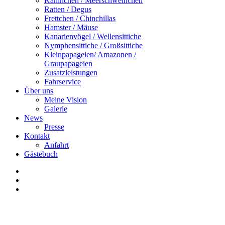
Kaninchen / Meerschweinchen
Ratten / Degus
Frettchen / Chinchillas
Hamster / Mäuse
Kanarienvögel / Wellensittiche
Nymphensittiche / Großsittiche
Kleinpapageien/ Amazonen /
Graupapageien
Zusatzleistungen
Fahrservice
Über uns
Meine Vision
Galerie
News
Presse
Kontakt
Anfahrt
Gästebuch