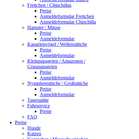
Frettchen / Chinchillas
Preise
Anmeldeformular Frettchen
Anmeldeformular Chinchilla
Hamster / Mäuse
Preise
Anmeldeformular
Kanarienvögel / Wellensittiche
Preise
Anmeldeformular
Kleinpapageien / Amazonen /
Graupapageien
Preise
Anmeldeformular
Nymphensittiche / Großsittiche
Preise
Anmeldeformular
Tagesstätte
Fahrservice
Preise
FAQ
Preise
Hunde
Katzen