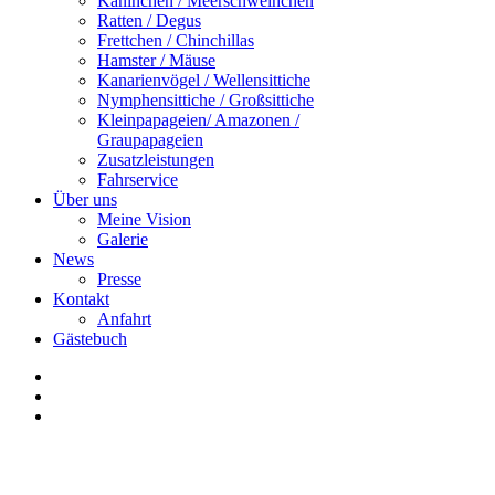
Kaninchen / Meerschweinchen
Ratten / Degus
Frettchen / Chinchillas
Hamster / Mäuse
Kanarienvögel / Wellensittiche
Nymphensittiche / Großsittiche
Kleinpapageien/ Amazonen /
Graupapageien
Zusatzleistungen
Fahrservice
Über uns
Meine Vision
Galerie
News
Presse
Kontakt
Anfahrt
Gästebuch