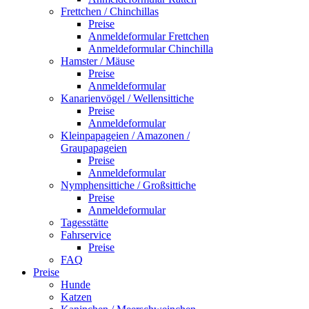
Frettchen / Chinchillas
Preise
Anmeldeformular Frettchen
Anmeldeformular Chinchilla
Hamster / Mäuse
Preise
Anmeldeformular
Kanarienvögel / Wellensittiche
Preise
Anmeldeformular
Kleinpapageien / Amazonen /
Graupapageien
Preise
Anmeldeformular
Nymphensittiche / Großsittiche
Preise
Anmeldeformular
Tagesstätte
Fahrservice
Preise
FAQ
Preise
Hunde
Katzen