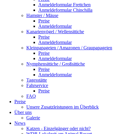
Anmeldeformular Frettchen
Anmeldeformular Chinchilla
Hamster / Mäuse
Preise
Anmeldeformular
Kanarienvögel / Wellensittiche
Preise
Anmeldeformular
Kleinpapageien / Amazonen / Graupapageien
Preise
Anmeldeformular
Nymphensittiche / Großsittiche
Preise
Anmeldeformular
Tagesstätte
Fahrservice
Preise
FAQ
Preise
Unsere Zusatzleistungen im Überblick
Über uns
Galerie
News
Katzen - Einzelgänger oder nicht?
WDR Lokalzeit am Animal Resort