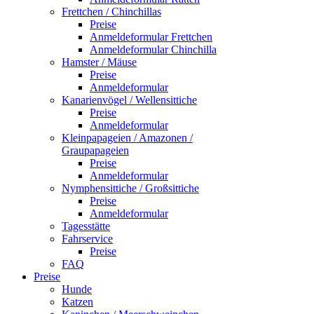
Frettchen / Chinchillas
Preise
Anmeldeformular Frettchen
Anmeldeformular Chinchilla
Hamster / Mäuse
Preise
Anmeldeformular
Kanarienvögel / Wellensittiche
Preise
Anmeldeformular
Kleinpapageien / Amazonen /
Graupapageien
Preise
Anmeldeformular
Nymphensittiche / Großsittiche
Preise
Anmeldeformular
Tagesstätte
Fahrservice
Preise
FAQ
Preise
Hunde
Katzen