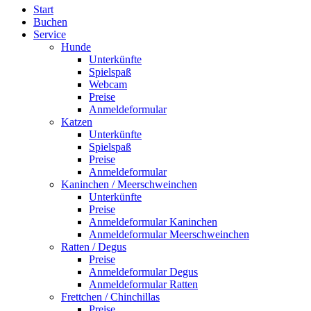
Start
Buchen
Service
Hunde
Unterkünfte
Spielspaß
Webcam
Preise
Anmeldeformular
Katzen
Unterkünfte
Spielspaß
Preise
Anmeldeformular
Kaninchen / Meerschweinchen
Unterkünfte
Preise
Anmeldeformular Kaninchen
Anmeldeformular Meerschweinchen
Ratten / Degus
Preise
Anmeldeformular Degus
Anmeldeformular Ratten
Frettchen / Chinchillas
Preise