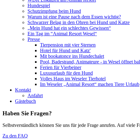
Hundespiel
Schutzimpfung beim Hund
Warum ist eine Pause nach dem Essen wichtig?
Schwarzer Belag in den Ohren bei Hund und Katze
„Mein Hund hat ein schlechtes Gewissen“
Ein Tag im “Animal Resort Wesel“
Presse
Tierpension mit vier Sternen
Hotel für Hund und Katz'
Mit bookatonce ins Hundechalet
Pool, Badestrand, Animateure - in Wesel öffnet ba
Ferien für Vierbeiner
Luxusurlaub für den Hund
Volles Haus im Weseler Tierhotel
Im Weseler „Animal Resort“ machen Tiere Urlaub
Kontakt
Anfahrt
Gästebuch
Haben Sie Fragen?
Selbstverständlich können Sie uns für jede Frage anrufen. Auf viele
Zu den FAQ