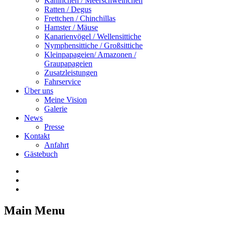
Kaninchen / Meerschweinchen
Ratten / Degus
Frettchen / Chinchillas
Hamster / Mäuse
Kanarienvögel / Wellensittiche
Nymphensittiche / Großsittiche
Kleinpapageien/ Amazonen /
Graupapageien
Zusatzleistungen
Fahrservice
Über uns
Meine Vision
Galerie
News
Presse
Kontakt
Anfahrt
Gästebuch
Main Menu