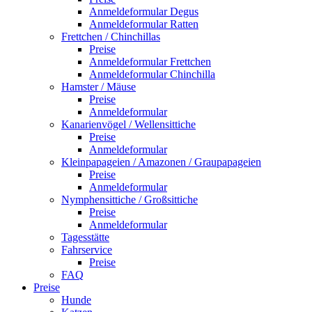
Anmeldeformular Degus
Anmeldeformular Ratten
Frettchen / Chinchillas
Preise
Anmeldeformular Frettchen
Anmeldeformular Chinchilla
Hamster / Mäuse
Preise
Anmeldeformular
Kanarienvögel / Wellensittiche
Preise
Anmeldeformular
Kleinpapageien / Amazonen / Graupapageien
Preise
Anmeldeformular
Nymphensittiche / Großsittiche
Preise
Anmeldeformular
Tagesstätte
Fahrservice
Preise
FAQ
Preise
Hunde