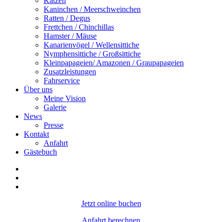
Katzen
Kaninchen / Meerschweinchen
Ratten / Degus
Frettchen / Chinchillas
Hamster / Mäuse
Kanarienvögel / Wellensittiche
Nymphensittiche / Großsittiche
Kleinpapageien/ Amazonen / Graupapageien
Zusatzleistungen
Fahrservice
Über uns
Meine Vision
Galerie
News
Presse
Kontakt
Anfahrt
Gästebuch
Jetzt online buchen
Anfahrt berechnen