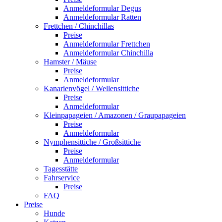
Anmeldeformular Degus
Anmeldeformular Ratten
Frettchen / Chinchillas
Preise
Anmeldeformular Frettchen
Anmeldeformular Chinchilla
Hamster / Mäuse
Preise
Anmeldeformular
Kanarienvögel / Wellensittiche
Preise
Anmeldeformular
Kleinpapageien / Amazonen / Graupapageien
Preise
Anmeldeformular
Nymphensittiche / Großsittiche
Preise
Anmeldeformular
Tagesstätte
Fahrservice
Preise
FAQ
Preise
Hunde