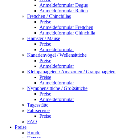
Anmeldeformular Degus
Anmeldeformular Ratten
Frettchen / Chinchillas
Preise
Anmeldeformular Frettchen
Anmeldeformular Chinchilla
Hamster / Mäuse
Preise
Anmeldeformular
Kanarienvögel / Wellensittiche
Preise
Anmeldeformular
Kleinpapageien / Amazonen / Graupapageien
Preise
Anmeldeformular
Nymphensittiche / Großsittiche
Preise
Anmeldeformular
Tagesstätte
Fahrservice
Preise
FAQ
Preise
Hunde