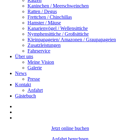
Katzen
Kaninchen / Meerschweinchen
Ratten / Degus
Frettchen / Chinchillas
Hamster / Mäuse
Kanarienvögel / Wellensittiche
Nymphensittiche / Großsittiche
Kleinpapageien/ Amazonen / Graupapageien
Zusatzleistungen
Fahrservice
Über uns
Meine Vision
Galerie
News
Presse
Kontakt
Anfahrt
Gästebuch
Jetzt online buchen
Anfahrt berechnen