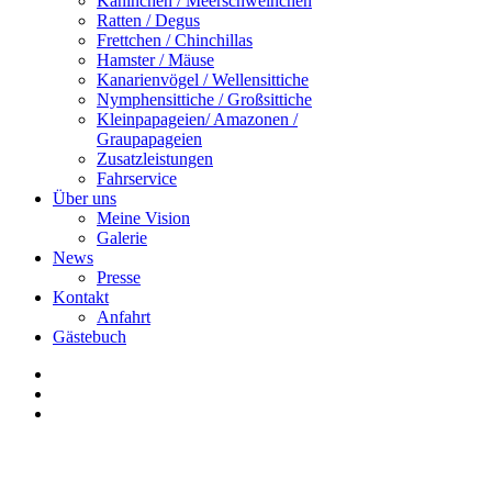
Kaninchen / Meerschweinchen
Ratten / Degus
Frettchen / Chinchillas
Hamster / Mäuse
Kanarienvögel / Wellensittiche
Nymphensittiche / Großsittiche
Kleinpapageien/ Amazonen /
Graupapageien
Zusatzleistungen
Fahrservice
Über uns
Meine Vision
Galerie
News
Presse
Kontakt
Anfahrt
Gästebuch