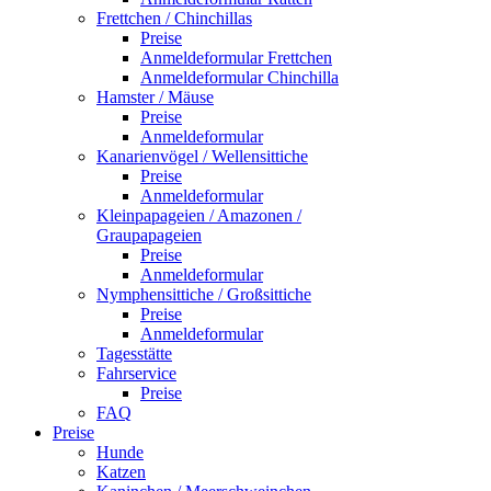
Frettchen / Chinchillas
Preise
Anmeldeformular Frettchen
Anmeldeformular Chinchilla
Hamster / Mäuse
Preise
Anmeldeformular
Kanarienvögel / Wellensittiche
Preise
Anmeldeformular
Kleinpapageien / Amazonen /
Graupapageien
Preise
Anmeldeformular
Nymphensittiche / Großsittiche
Preise
Anmeldeformular
Tagesstätte
Fahrservice
Preise
FAQ
Preise
Hunde
Katzen