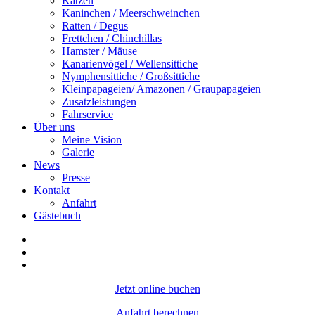
Katzen
Kaninchen / Meerschweinchen
Ratten / Degus
Frettchen / Chinchillas
Hamster / Mäuse
Kanarienvögel / Wellensittiche
Nymphensittiche / Großsittiche
Kleinpapageien/ Amazonen / Graupapageien
Zusatzleistungen
Fahrservice
Über uns
Meine Vision
Galerie
News
Presse
Kontakt
Anfahrt
Gästebuch
Jetzt online buchen
Anfahrt berechnen