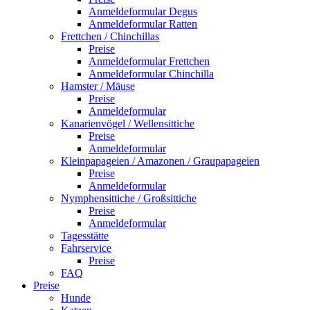
Anmeldeformular Degus
Anmeldeformular Ratten
Frettchen / Chinchillas
Preise
Anmeldeformular Frettchen
Anmeldeformular Chinchilla
Hamster / Mäuse
Preise
Anmeldeformular
Kanarienvögel / Wellensittiche
Preise
Anmeldeformular
Kleinpapageien / Amazonen / Graupapageien
Preise
Anmeldeformular
Nymphensittiche / Großsittiche
Preise
Anmeldeformular
Tagesstätte
Fahrservice
Preise
FAQ
Preise
Hunde