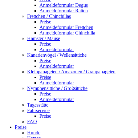
Anmeldeformular Degus
Anmeldeformular Ratten
Frettchen / Chinchillas
Preise
Anmeldeformular Frettchen
Anmeldeformular Chinchilla
Hamster / Mäuse
Preise
Anmeldeformular
Kanarienvögel / Wellensittiche
Preise
Anmeldeformular
Kleinpapageien / Amazonen / Graupapageien
Preise
Anmeldeformular
Nymphensittiche / Großsittiche
Preise
Anmeldeformular
Tagesstätte
Fahrservice
Preise
FAQ
Preise
Hunde